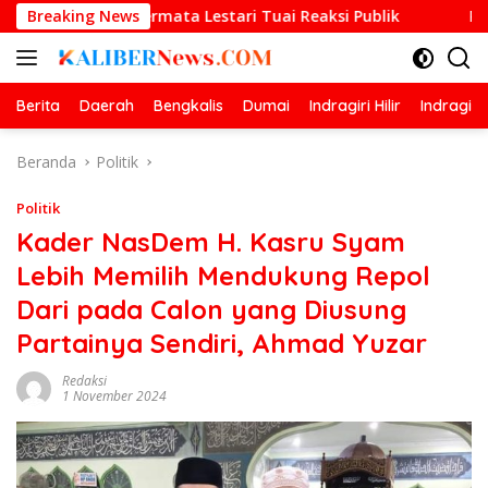
Langsung
ka Permata Lestari Tuai Reaksi Publik
Breaking News
Prestasi Gemila
ke
konten
Berita
Daerah
Bengkalis
Dumai
Indragiri Hilir
Indragiri
Beranda
Politik
Politik
Kader NasDem H. Kasru Syam
Lebih Memilih Mendukung Repol
Dari pada Calon yang Diusung
Partainya Sendiri, Ahmad Yuzar
Redaksi
1 November 2024