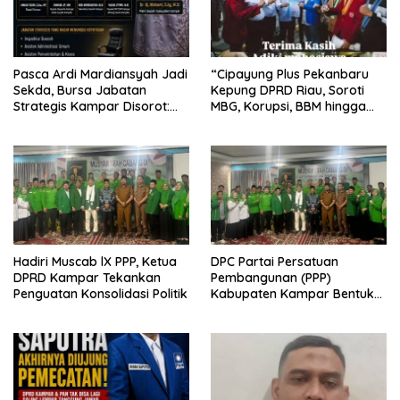
Pasca Ardi Mardiansyah Jadi
“Cipayung Plus Pekanbaru
Sekda, Bursa Jabatan
Kepung DPRD Riau, Soroti
Strategis Kampar Disorot:
MBG, Korupsi, BBM hingga
Merit System dan Peran
Kebijakan Pemerintah”
Wakil Bupati Diuji
Hadiri Muscab lX PPP, Ketua
DPC Partai Persatuan
DPRD Kampar Tekankan
Pembangunan (PPP)
Penguatan Konsolidasi Politik
Kabupaten Kampar Bentuk
Tim Formatur Lintas Struktur
di Muscab IX