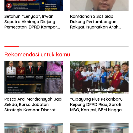
Setahun “Lenyap”, Irwan
Ramadhan S.Sos Siap
Saputra Akhirnya Diujung
Dukung Pertambangan
Pemecatan: DPRD Kampar
Rakyat, Isyaratkan Arah
dan PAN Tak Bisa Lagi Saling
Politik 2029
Lempar Tanggung Jawab
Rekomendasi untuk kamu
Pasca Ardi Mardiansyah Jadi
“Cipayung Plus Pekanbaru
Sekda, Bursa Jabatan
Kepung DPRD Riau, Soroti
Strategis Kampar Disorot:
MBG, Korupsi, BBM hingga
Merit System dan Peran
Kebijakan Pemerintah”
Wakil Bupati Diuji