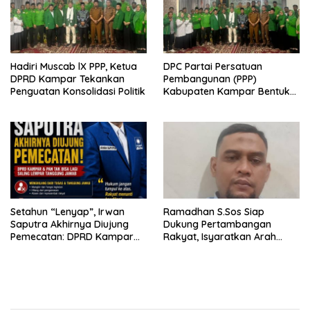
Hadiri Muscab lX PPP, Ketua
DPC Partai Persatuan
DPRD Kampar Tekankan
Pembangunan (PPP)
Penguatan Konsolidasi Politik
Kabupaten Kampar Bentuk
Tim Formatur Lintas Struktur
di Muscab IX
Setahun “Lenyap”, Irwan
Ramadhan S.Sos Siap
Saputra Akhirnya Diujung
Dukung Pertambangan
Pemecatan: DPRD Kampar
Rakyat, Isyaratkan Arah
dan PAN Tak Bisa Lagi Saling
Politik 2029
Lempar Tanggung Jawab