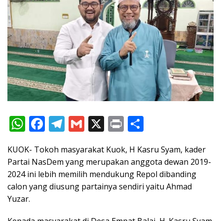
W
F
T
G
X
Pr
S
h
ac
el
m
in
h
KUOK- Tokoh masyarakat Kuok, H Kasru Syam, kader
at
e
e
ai
t
ar
Partai NasDem yang merupakan anggota dewan 2019-
s
b
gr
l
e
2024 ini lebih memilih mendukung Repol dibanding
A
o
a
calon yang diusung partainya sendiri yaitu Ahmad
p
o
m
Yuzar.
p
k