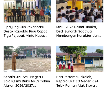
Cipayung Plus Pekanbaru
MPLS 2026 Resmi Dibuka,
Desak Kapolda Riau Copot
Dedi Sunardi: Saatnya
Tiga Pejabat, Minta Kasus
Membangun Karakter dan
Dugaan Kekerasan
Mengukir Prestasi di UPT SMP
Mahasiswa Diusut Tuntas
Negeri 2 Bangkinang Kota
Kepala UPT SMP Negeri 1
Hari Pertama Sekolah,
Salo Resmi Buka MPLS Tahun
Kepala UPT SD Negeri 024
Ajaran 2026/2027,
Teluk Paman Ajak Siswa
Pengawas Pembina Lakukan
Bangun Disiplin dan Raih
Monitoring
Prestasi