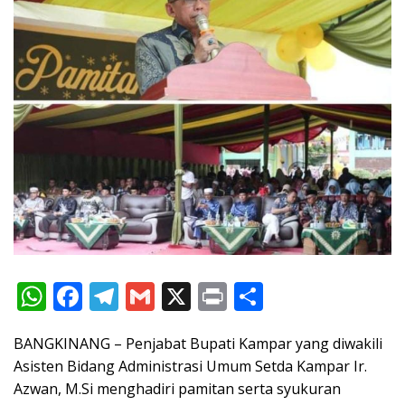
W
F
T
G
X
Pr
S
h
ac
el
m
in
h
BANGKINANG – Penjabat Bupati Kampar yang diwakili
at
e
e
ai
t
ar
Asisten Bidang Administrasi Umum Setda Kampar Ir.
s
b
gr
l
e
Azwan, M.Si menghadiri pamitan serta syukuran