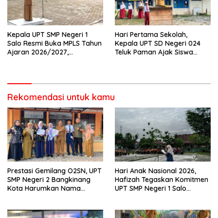
Kepala UPT SMP Negeri 1
Hari Pertama Sekolah,
Salo Resmi Buka MPLS Tahun
Kepala UPT SD Negeri 024
Ajaran 2026/2027,
Teluk Paman Ajak Siswa
Pengawas Pembina Lakukan
Bangun Disiplin dan Raih
Monitoring
Prestasi
Rekomendasi untuk kamu
Prestasi Gemilang O2SN, UPT
Hari Anak Nasional 2026,
SMP Negeri 2 Bangkinang
Hafizah Tegaskan Komitmen
Kota Harumkan Nama
UPT SMP Negeri 1 Salo
Kampar di Tingkat Provins
Wujudkan Sekolah Ramah
Anak