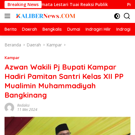
Langsung
rmata Lestari Tuai Reaksi Publik
Breaking News
Prestasi Gemilang O
ke
konten
Berita
Daerah
Bengkalis
Dumai
Indragiri Hilir
Indragiri
Beranda
Daerah
Kampar
Kampar
Azwan Wakili Pj Bupati Kampar
Hadiri Pamitan Santri Kelas XII PP
Mualimin Muhammadiyah
Bangkinang
Redaksi
11 Mei 2024