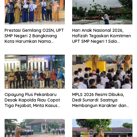
Prestasi Gemilang O2SN, UPT
Hari Anak Nasional 2026,
SMP Negeri 2 Bangkinang
Hafizah Tegaskan Komitmen
Kota Harumkan Nama
UPT SMP Negeri 1 Salo
Kampar di Tingkat Provins
Wujudkan Sekolah Ramah
Anak
Cipayung Plus Pekanbaru
MPLS 2026 Resmi Dibuka,
Desak Kapolda Riau Copot
Dedi Sunardi: Saatnya
Tiga Pejabat, Minta Kasus
Membangun Karakter dan
Dugaan Kekerasan
Mengukir Prestasi di UPT SMP
Mahasiswa Diusut Tuntas
Negeri 2 Bangkinang Kota