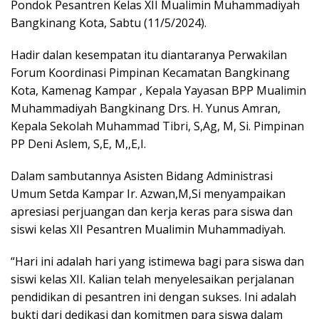
A
o
a
Pondok Pesantren Kelas XII Mualimin Muhammadiyah
p
o
m
Bangkinang Kota, Sabtu (11/5/2024).
p
k
Hadir dalan kesempatan itu diantaranya Perwakilan
Forum Koordinasi Pimpinan Kecamatan Bangkinang
Kota, Kamenag Kampar , Kepala Yayasan BPP Mualimin
Muhammadiyah Bangkinang Drs. H. Yunus Amran,
Kepala Sekolah Muhammad Tibri, S,Ag, M, Si. Pimpinan
PP Deni Aslem, S,E, M,,E,I.
Dalam sambutannya Asisten Bidang Administrasi
Umum Setda Kampar Ir. Azwan,M,Si menyampaikan
apresiasi perjuangan dan kerja keras para siswa dan
siswi kelas XII Pesantren Mualimin Muhammadiyah.
“Hari ini adalah hari yang istimewa bagi para siswa dan
siswi kelas XII. Kalian telah menyelesaikan perjalanan
pendidikan di pesantren ini dengan sukses. Ini adalah
bukti dari dedikasi dan komitmen para siswa dalam