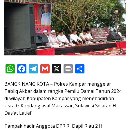
W
F
T
G
X
Pr
S
h
ac
el
m
in
h
BANGKINANG KOTA – Polres Kampar menggelar
at
e
e
ai
t
ar
Tabliq Akbar dalam rangka Pemilu Damai Tahun 2024
s
b
gr
l
e
di wilayah Kabupaten Kampar yang menghadirkan
A
o
a
Ustadz Kondang asal Makassar, Sulawesi Selatan H
p
o
m
Das’at Latief.
p
k
Tampak hadir Anggota DPR RI Dapil Riau 2 H