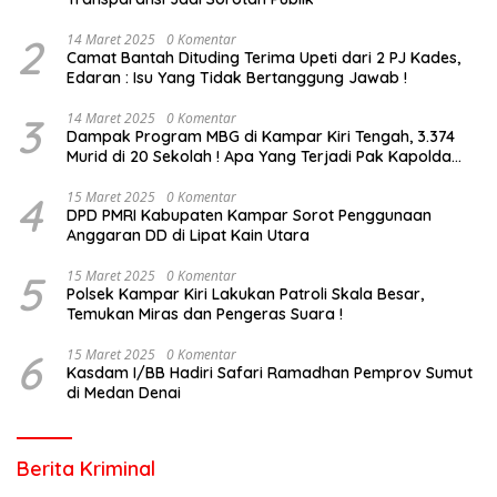
2
14 Maret 2025
0 Komentar
Camat Bantah Dituding Terima Upeti dari 2 PJ Kades,
Edaran : Isu Yang Tidak Bertanggung Jawab !
3
14 Maret 2025
0 Komentar
Dampak Program MBG di Kampar Kiri Tengah, 3.374
Murid di 20 Sekolah ! Apa Yang Terjadi Pak Kapolda
Riau?
4
15 Maret 2025
0 Komentar
DPD PMRI Kabupaten Kampar Sorot Penggunaan
Anggaran DD di Lipat Kain Utara
5
15 Maret 2025
0 Komentar
Polsek Kampar Kiri Lakukan Patroli Skala Besar,
Temukan Miras dan Pengeras Suara !
6
15 Maret 2025
0 Komentar
Kasdam I/BB Hadiri Safari Ramadhan Pemprov Sumut
di Medan Denai
Berita Kriminal