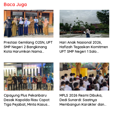
Baca Juga
Prestasi Gemilang O2SN, UPT
Hari Anak Nasional 2026,
SMP Negeri 2 Bangkinang
Hafizah Tegaskan Komitmen
Kota Harumkan Nama
UPT SMP Negeri 1 Salo
Kampar di Tingkat Provins
Wujudkan Sekolah Ramah
Anak
Cipayung Plus Pekanbaru
MPLS 2026 Resmi Dibuka,
Desak Kapolda Riau Copot
Dedi Sunardi: Saatnya
Tiga Pejabat, Minta Kasus
Membangun Karakter dan
Dugaan Kekerasan
Mengukir Prestasi di UPT SMP