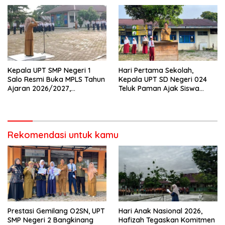
Mahasiswa Diusut Tuntas
Negeri 2 Bangkinang Kota
Kepala UPT SMP Negeri 1
Hari Pertama Sekolah,
Salo Resmi Buka MPLS Tahun
Kepala UPT SD Negeri 024
Ajaran 2026/2027,
Teluk Paman Ajak Siswa
Pengawas Pembina Lakukan
Bangun Disiplin dan Raih
Monitoring
Prestasi
Rekomendasi untuk kamu
Prestasi Gemilang O2SN, UPT
Hari Anak Nasional 2026,
SMP Negeri 2 Bangkinang
Hafizah Tegaskan Komitmen