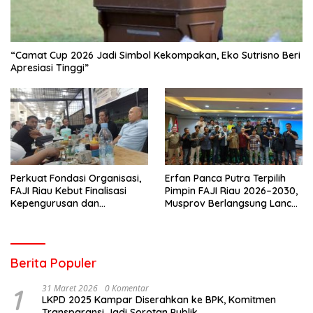
“Camat Cup 2026 Jadi Simbol Kekompakan, Eko Sutrisno Beri
Apresiasi Tinggi”
Perkuat Fondasi Organisasi,
Erfan Panca Putra Terpilih
FAJI Riau Kebut Finalisasi
Pimpin FAJI Riau 2026–2030,
Kepengurusan dan
Musprov Berlangsung Lancar
Persiapan Rakerprov
dan Demokratis
Berita Populer
1
31 Maret 2026
0 Komentar
LKPD 2025 Kampar Diserahkan ke BPK, Komitmen
Transparansi Jadi Sorotan Publik