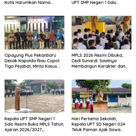
Kota Harumkan Nama
UPT SMP Negeri 1 Salo
Kampar di Tingkat Provins
Wujudkan Sekolah Ramah
Anak
Cipayung Plus Pekanbaru
MPLS 2026 Resmi Dibuka,
Desak Kapolda Riau Copot
Dedi Sunardi: Saatnya
Tiga Pejabat, Minta Kasus
Membangun Karakter dan
Dugaan Kekerasan
Mengukir Prestasi di UPT SMP
Mahasiswa Diusut Tuntas
Negeri 2 Bangkinang Kota
Kepala UPT SMP Negeri 1
Hari Pertama Sekolah,
Salo Resmi Buka MPLS Tahun
Kepala UPT SD Negeri 024
Ajaran 2026/2027,
Teluk Paman Ajak Siswa
Pengawas Pembina Lakukan
Bangun Disiplin dan Raih