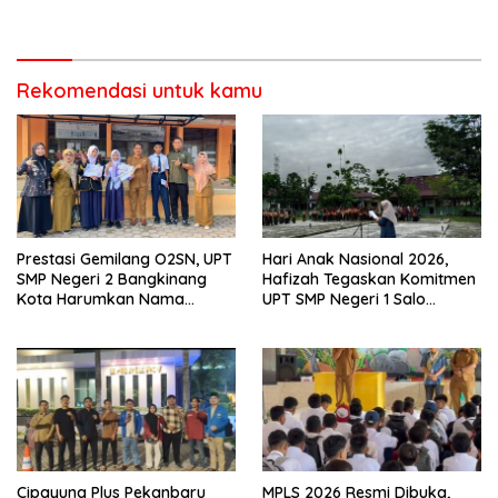
Pengawas Pembina Lakukan
Bangun Disiplin dan Raih
Monitoring
Prestasi
Rekomendasi untuk kamu
Prestasi Gemilang O2SN, UPT
Hari Anak Nasional 2026,
SMP Negeri 2 Bangkinang
Hafizah Tegaskan Komitmen
Kota Harumkan Nama
UPT SMP Negeri 1 Salo
Kampar di Tingkat Provins
Wujudkan Sekolah Ramah
Anak
Cipayung Plus Pekanbaru
MPLS 2026 Resmi Dibuka,