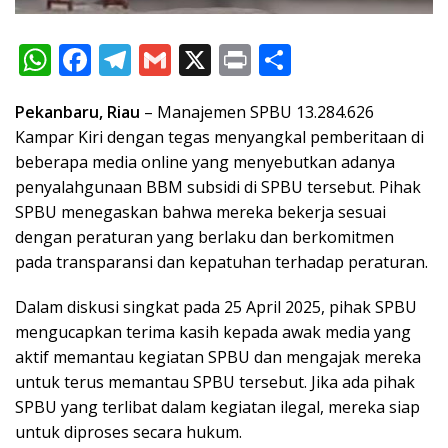
W
F
T
G
X
Pr
S
h
ac
el
m
in
h
Pekanbaru, Riau
– Manajemen SPBU 13.284.626
at
e
e
ai
t
ar
Kampar Kiri dengan tegas menyangkal pemberitaan di
s
b
gr
l
e
beberapa media online yang menyebutkan adanya
A
o
a
penyalahgunaan BBM subsidi di SPBU tersebut. Pihak
p
o
m
SPBU menegaskan bahwa mereka bekerja sesuai
dengan peraturan yang berlaku dan berkomitmen
p
k
pada transparansi dan kepatuhan terhadap peraturan.
Dalam diskusi singkat pada 25 April 2025, pihak SPBU
mengucapkan terima kasih kepada awak media yang
aktif memantau kegiatan SPBU dan mengajak mereka
untuk terus memantau SPBU tersebut. Jika ada pihak
SPBU yang terlibat dalam kegiatan ilegal, mereka siap
untuk diproses secara hukum.