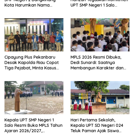
Kota Harumkan Nama
UPT SMP Negeri 1 Salo
Kampar di Tingkat Provins
Wujudkan Sekolah Ramah
Anak
Cipayung Plus Pekanbaru
MPLS 2026 Resmi Dibuka,
Desak Kapolda Riau Copot
Dedi Sunardi: Saatnya
Tiga Pejabat, Minta Kasus
Membangun Karakter dan
Dugaan Kekerasan
Mengukir Prestasi di UPT SMP
Mahasiswa Diusut Tuntas
Negeri 2 Bangkinang Kota
Kepala UPT SMP Negeri 1
Hari Pertama Sekolah,
Salo Resmi Buka MPLS Tahun
Kepala UPT SD Negeri 024
Ajaran 2026/2027,
Teluk Paman Ajak Siswa