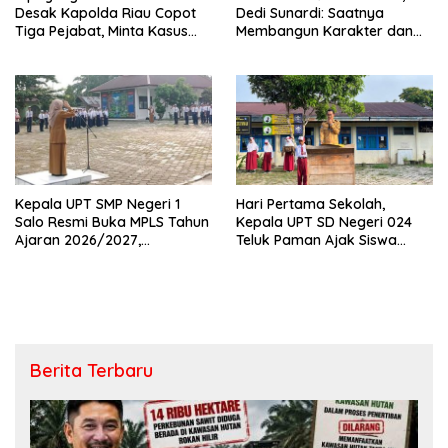
Desak Kapolda Riau Copot
Dedi Sunardi: Saatnya
Tiga Pejabat, Minta Kasus
Membangun Karakter dan
Dugaan Kekerasan
Mengukir Prestasi di UPT SMP
Mahasiswa Diusut Tuntas
Negeri 2 Bangkinang Kota
Kepala UPT SMP Negeri 1
Hari Pertama Sekolah,
Salo Resmi Buka MPLS Tahun
Kepala UPT SD Negeri 024
Ajaran 2026/2027,
Teluk Paman Ajak Siswa
Pengawas Pembina Lakukan
Bangun Disiplin dan Raih
Monitoring
Prestasi
Berita Terbaru