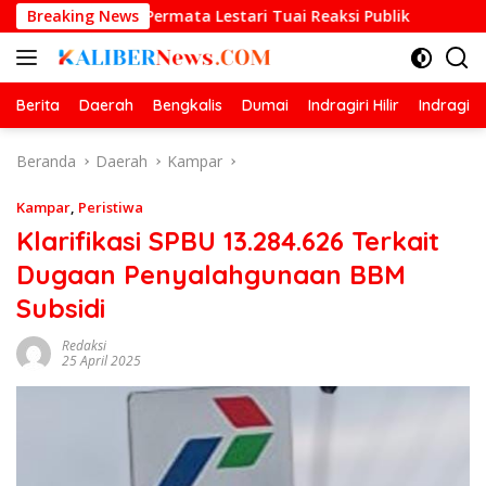
Langsung
a Permata Lestari Tuai Reaksi Publik
Breaking News
Prestasi Gemilan
ke
konten
Berita
Daerah
Bengkalis
Dumai
Indragiri Hilir
Indragiri
Beranda
Daerah
Kampar
Kampar
,
Peristiwa
Klarifikasi SPBU 13.284.626 Terkait
Dugaan Penyalahgunaan BBM
Subsidi
Redaksi
25 April 2025