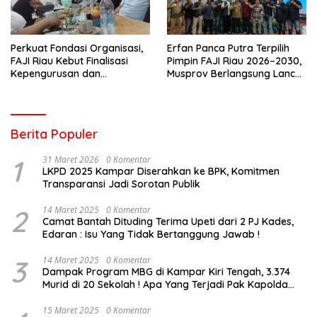
Perkuat Fondasi Organisasi,
Erfan Panca Putra Terpilih
FAJI Riau Kebut Finalisasi
Pimpin FAJI Riau 2026–2030,
Kepengurusan dan
Musprov Berlangsung Lancar
Persiapan Rakerprov
dan Demokratis
Berita Populer
1
31 Maret 2026
0 Komentar
LKPD 2025 Kampar Diserahkan ke BPK, Komitmen
Transparansi Jadi Sorotan Publik
2
14 Maret 2025
0 Komentar
Camat Bantah Dituding Terima Upeti dari 2 PJ Kades,
Edaran : Isu Yang Tidak Bertanggung Jawab !
3
14 Maret 2025
0 Komentar
Dampak Program MBG di Kampar Kiri Tengah, 3.374
Murid di 20 Sekolah ! Apa Yang Terjadi Pak Kapolda
Riau?
15 Maret 2025
0 Komentar