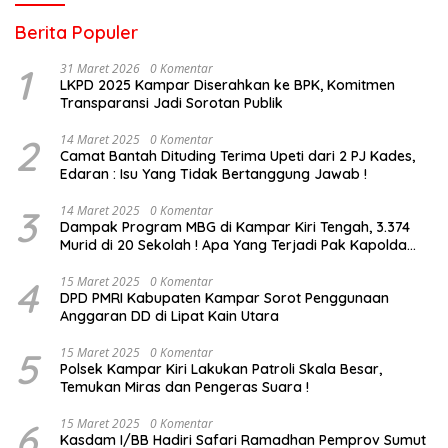
Berita Populer
1
31 Maret 2026
0 Komentar
LKPD 2025 Kampar Diserahkan ke BPK, Komitmen
Transparansi Jadi Sorotan Publik
2
14 Maret 2025
0 Komentar
Camat Bantah Dituding Terima Upeti dari 2 PJ Kades,
Edaran : Isu Yang Tidak Bertanggung Jawab !
3
14 Maret 2025
0 Komentar
Dampak Program MBG di Kampar Kiri Tengah, 3.374
Murid di 20 Sekolah ! Apa Yang Terjadi Pak Kapolda
Riau?
4
15 Maret 2025
0 Komentar
DPD PMRI Kabupaten Kampar Sorot Penggunaan
Anggaran DD di Lipat Kain Utara
5
15 Maret 2025
0 Komentar
Polsek Kampar Kiri Lakukan Patroli Skala Besar,
Temukan Miras dan Pengeras Suara !
6
15 Maret 2025
0 Komentar
Kasdam I/BB Hadiri Safari Ramadhan Pemprov Sumut