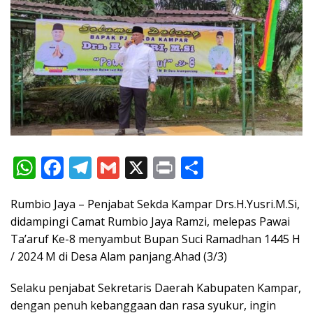
W
F
T
G
X
Pr
S
h
ac
el
m
in
h
Rumbio Jaya – Penjabat Sekda Kampar Drs.H.Yusri.M.Si,
at
e
e
ai
t
ar
didampingi Camat Rumbio Jaya Ramzi, melepas Pawai
s
b
gr
l
e
Ta’aruf Ke-8 menyambut Bupan Suci Ramadhan 1445 H
A
o
a
/ 2024 M di Desa Alam panjang.Ahad (3/3)
p
o
m
Selaku penjabat Sekretaris Daerah Kabupaten Kampar,
p
k
dengan penuh kebanggaan dan rasa syukur, ingin