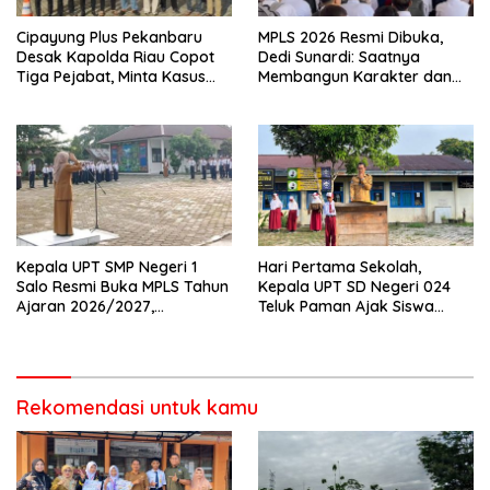
Cipayung Plus Pekanbaru
MPLS 2026 Resmi Dibuka,
Desak Kapolda Riau Copot
Dedi Sunardi: Saatnya
Tiga Pejabat, Minta Kasus
Membangun Karakter dan
Dugaan Kekerasan
Mengukir Prestasi di UPT SMP
Mahasiswa Diusut Tuntas
Negeri 2 Bangkinang Kota
Kepala UPT SMP Negeri 1
Hari Pertama Sekolah,
Salo Resmi Buka MPLS Tahun
Kepala UPT SD Negeri 024
Ajaran 2026/2027,
Teluk Paman Ajak Siswa
Pengawas Pembina Lakukan
Bangun Disiplin dan Raih
Monitoring
Prestasi
Rekomendasi untuk kamu