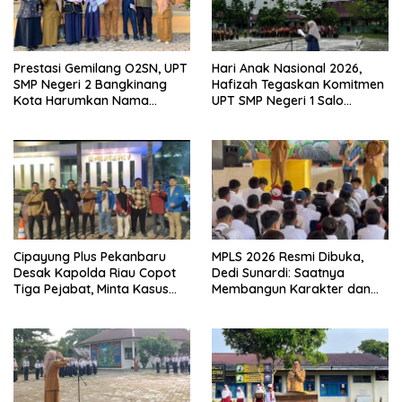
Prestasi Gemilang O2SN, UPT
Hari Anak Nasional 2026,
SMP Negeri 2 Bangkinang
Hafizah Tegaskan Komitmen
Kota Harumkan Nama
UPT SMP Negeri 1 Salo
Kampar di Tingkat Provins
Wujudkan Sekolah Ramah
Anak
Cipayung Plus Pekanbaru
MPLS 2026 Resmi Dibuka,
Desak Kapolda Riau Copot
Dedi Sunardi: Saatnya
Tiga Pejabat, Minta Kasus
Membangun Karakter dan
Dugaan Kekerasan
Mengukir Prestasi di UPT SMP
Mahasiswa Diusut Tuntas
Negeri 2 Bangkinang Kota