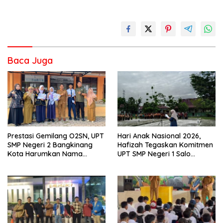
Baca Juga
Prestasi Gemilang O2SN, UPT
Hari Anak Nasional 2026,
SMP Negeri 2 Bangkinang
Hafizah Tegaskan Komitmen
Kota Harumkan Nama
UPT SMP Negeri 1 Salo
Kampar di Tingkat Provins
Wujudkan Sekolah Ramah
Anak