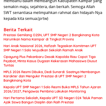
membahu dalam membangun Kabupaten Kampar yang
semakin maju, sejahtera, dan berkah. Semoga Allah
SWT senantiasa melimpahkan rahmat dan hidayah-Nya
kepada kita semua.(prtw)
Berita Terkait
Prestasi Gemilang O2SN, UPT SMP Negeri 2 Bangkinang Kota
Harumkan Nama Kampar di Tingkat Provins
Hari Anak Nasional 2026, Hafizah Tegaskan Komitmen UPT
SMP Negeri 1 Salo Wujudkan Sekolah Ramah Anak
Cipayung Plus Pekanbaru Desak Kapolda Riau Copot Tiga
Pejabat, Minta Kasus Dugaan Kekerasan Mahasiswa Diusut
Tuntas
MPLS 2026 Resmi Dibuka, Dedi Sunardi: Saatnya Membangun
Karakter dan Mengukir Prestasi di UPT SMP Negeri 2
Bangkinang Kota
Kepala UPT SMP Negeri 1 Salo Resmi Buka MPLS Tahun Ajaran
2026/2027, Pengawas Pembina Lakukan Monitoring
Hari Pertama Sekolah, Kepala UPT SD Negeri 024 Teluk Paman
Ajak Siswa Bangun Disiplin dan Raih Prestasi