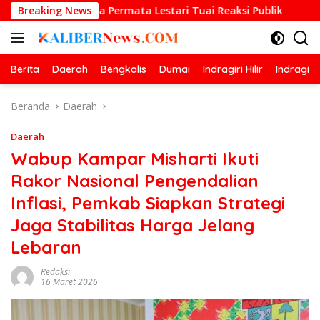
Langsung
ndika Permata Lestari Tuai Reaksi Publik
Breaking News
Prestasi Gem
ke
konten
Berita
Daerah
Bengkalis
Dumai
Indragiri Hilir
Indragiri
Beranda
Daerah
Daerah
Wabup Kampar Misharti Ikuti
Rakor Nasional Pengendalian
Inflasi, Pemkab Siapkan Strategi
Jaga Stabilitas Harga Jelang
Lebaran
Redaksi
16 Maret 2026