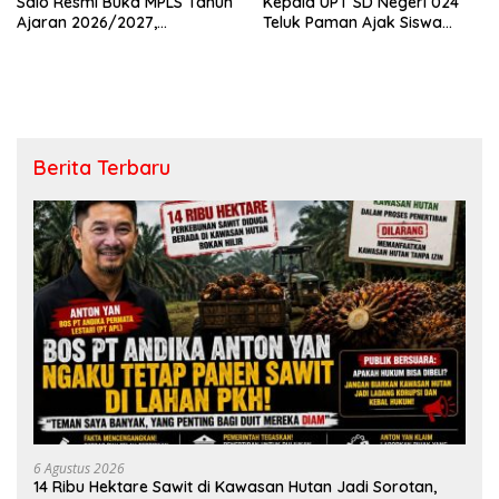
Salo Resmi Buka MPLS Tahun
Kepala UPT SD Negeri 024
Ajaran 2026/2027,
Teluk Paman Ajak Siswa
Pengawas Pembina Lakukan
Bangun Disiplin dan Raih
Monitoring
Prestasi
Berita Terbaru
6 Agustus 2026
14 Ribu Hektare Sawit di Kawasan Hutan Jadi Sorotan,