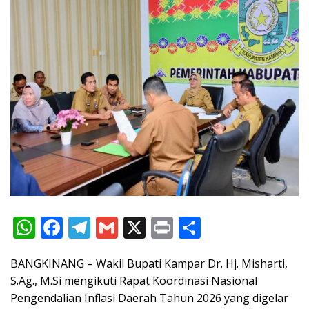
W
F
T
G
X
Pr
S
h
ac
el
m
in
h
BANGKINANG – Wakil Bupati Kampar Dr. Hj. Misharti,
at
e
e
ai
t
ar
S.Ag., M.Si mengikuti Rapat Koordinasi Nasional
s
b
gr
l
e
Pengendalian Inflasi Daerah Tahun 2026 yang digelar