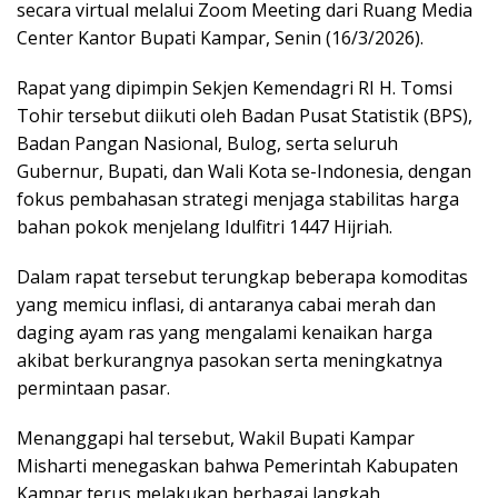
A
o
a
secara virtual melalui Zoom Meeting dari Ruang Media
p
o
m
Center Kantor Bupati Kampar, Senin (16/3/2026).
p
k
Rapat yang dipimpin Sekjen Kemendagri RI H. Tomsi
Tohir tersebut diikuti oleh Badan Pusat Statistik (BPS),
Badan Pangan Nasional, Bulog, serta seluruh
Gubernur, Bupati, dan Wali Kota se-Indonesia, dengan
fokus pembahasan strategi menjaga stabilitas harga
bahan pokok menjelang Idulfitri 1447 Hijriah.
Dalam rapat tersebut terungkap beberapa komoditas
yang memicu inflasi, di antaranya cabai merah dan
daging ayam ras yang mengalami kenaikan harga
akibat berkurangnya pasokan serta meningkatnya
permintaan pasar.
Menanggapi hal tersebut, Wakil Bupati Kampar
Misharti menegaskan bahwa Pemerintah Kabupaten
Kampar terus melakukan berbagai langkah