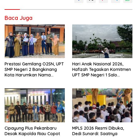
Baca Juga
Prestasi Gemilang O2SN, UPT
Hari Anak Nasional 2026,
SMP Negeri 2 Bangkinang
Hafizah Tegaskan Komitmen
Kota Harumkan Nama
UPT SMP Negeri 1 Salo
Kampar di Tingkat Provins
Wujudkan Sekolah Ramah
Anak
Cipayung Plus Pekanbaru
MPLS 2026 Resmi Dibuka,
Desak Kapolda Riau Copot
Dedi Sunardi: Saatnya