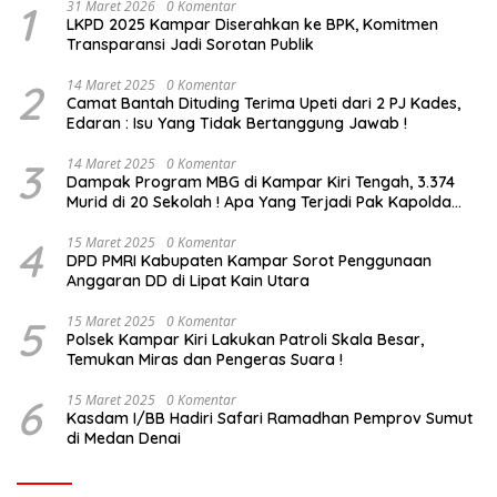
1
31 Maret 2026
0 Komentar
LKPD 2025 Kampar Diserahkan ke BPK, Komitmen
Transparansi Jadi Sorotan Publik
2
14 Maret 2025
0 Komentar
Camat Bantah Dituding Terima Upeti dari 2 PJ Kades,
Edaran : Isu Yang Tidak Bertanggung Jawab !
3
14 Maret 2025
0 Komentar
Dampak Program MBG di Kampar Kiri Tengah, 3.374
Murid di 20 Sekolah ! Apa Yang Terjadi Pak Kapolda
Riau?
4
15 Maret 2025
0 Komentar
DPD PMRI Kabupaten Kampar Sorot Penggunaan
Anggaran DD di Lipat Kain Utara
5
15 Maret 2025
0 Komentar
Polsek Kampar Kiri Lakukan Patroli Skala Besar,
Temukan Miras dan Pengeras Suara !
6
15 Maret 2025
0 Komentar
Kasdam I/BB Hadiri Safari Ramadhan Pemprov Sumut
di Medan Denai