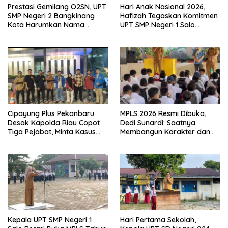
Prestasi Gemilang O2SN, UPT
Hari Anak Nasional 2026,
SMP Negeri 2 Bangkinang
Hafizah Tegaskan Komitmen
Kota Harumkan Nama
UPT SMP Negeri 1 Salo
Kampar di Tingkat Provins
Wujudkan Sekolah Ramah
Anak
Cipayung Plus Pekanbaru
MPLS 2026 Resmi Dibuka,
Desak Kapolda Riau Copot
Dedi Sunardi: Saatnya
Tiga Pejabat, Minta Kasus
Membangun Karakter dan
Dugaan Kekerasan
Mengukir Prestasi di UPT SMP
Mahasiswa Diusut Tuntas
Negeri 2 Bangkinang Kota
Kepala UPT SMP Negeri 1
Hari Pertama Sekolah,