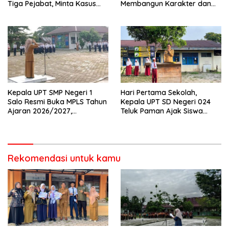
Tiga Pejabat, Minta Kasus
Membangun Karakter dan
Dugaan Kekerasan
Mengukir Prestasi di UPT SMP
Mahasiswa Diusut Tuntas
Negeri 2 Bangkinang Kota
Kepala UPT SMP Negeri 1
Hari Pertama Sekolah,
Salo Resmi Buka MPLS Tahun
Kepala UPT SD Negeri 024
Ajaran 2026/2027,
Teluk Paman Ajak Siswa
Pengawas Pembina Lakukan
Bangun Disiplin dan Raih
Monitoring
Prestasi
Rekomendasi untuk kamu