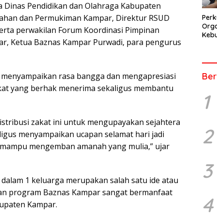
la Dinas Pendidikan dan Olahraga Kabupaten
umahan dan Permukiman Kampar, Direktur RSUD
Perk
Orga
erta perwakilan Forum Koordinasi Pimpinan
Kebu
r, Ketua Baznas Kampar Purwadi, para pengurus
Kep
Pers
 menyampaikan rasa bangga dan mengapresiasi
Ber
rakat yang berhak menerima sekaligus membantu
1
istribusi zakat ini untuk mengupayakan sejahtera
2
igus menyampaikan ucapan selamat hari jadi
 mampu mengemban amanah yang mulia,” ujar
3
a dalam 1 keluarga merupakan salah satu ide atau
kan program Baznas Kampar sangat bermanfaat
4
upaten Kampar.