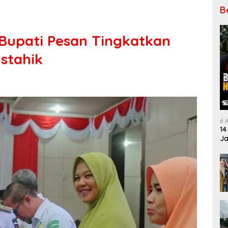
B
 Bupati Pesan Tingkatkan
stahik
6 
14
Ja
Pe