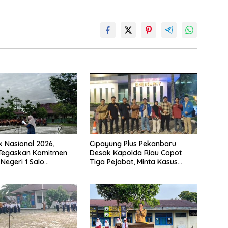
k Nasional 2026,
Cipayung Plus Pekanbaru
 Tegaskan Komitmen
Desak Kapolda Riau Copot
Negeri 1 Salo
Tiga Pejabat, Minta Kasus
n Sekolah Ramah
Dugaan Kekerasan Mahasiswa
Diusut Tuntas