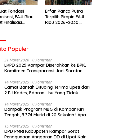
uat Fondasi
Erfan Panca Putra
nisasi, FAJI Riau
Terpilih Pimpin FAJI
t Finalisasi
Riau 2026–2030,
engurusan dan
Musprov Berlangsung
iapan Rakerprov
Lancar dan
Demokratis
ita Populer
31 Maret 2026
0 Komentar
LKPD 2025 Kampar Diserahkan ke BPK,
Komitmen Transparansi Jadi Sorotan
Publik
14 Maret 2025
0 Komentar
Camat Bantah Dituding Terima Upeti dari
2 PJ Kades, Edaran : Isu Yang Tidak
Bertanggung Jawab !
14 Maret 2025
0 Komentar
Dampak Program MBG di Kampar Kiri
Tengah, 3.374 Murid di 20 Sekolah ! Apa
Yang Terjadi Pak Kapolda Riau?
15 Maret 2025
0 Komentar
DPD PMRI Kabupaten Kampar Sorot
Penggunaan Anggaran DD di Lipat Kain