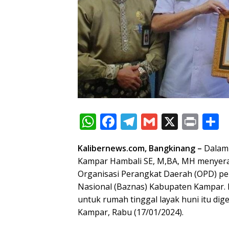
W
F
T
G
X
Pr
S
h
ac
el
m
in
h
Kalibernews.com, Bangkinang –
Dalam 
at
e
e
ai
t
a
Kampar Hambali SE, M,BA, MH menyera
s
b
gr
l
e
Organisasi Perangkat Daerah (OPD) pe
A
o
a
Nasional (Baznas) Kabupaten Kampar. 
p
o
m
untuk rumah tinggal layak huni itu di
Kampar, Rabu (17/01/2024).
p
k