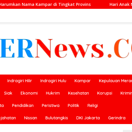
ingkat Provins
Hari Anak Nasional 2026, Hafizah Te
Indragiri Hilir
Indragiri Hulu
Kampar
Kepulauan Meran
Siak
Ekonomi
Hukrim
Kesehatan
Korupsi
Krimi
ta
Pendidikan
Peristiwa
Politik
Religi
ejahatan
Nissan
Bulutangkis
DKI Jakarta
Gerindra