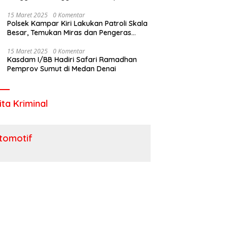
Utara
15 Maret 2025
0 Komentar
Polsek Kampar Kiri Lakukan Patroli Skala
Besar, Temukan Miras dan Pengeras
Suara !
15 Maret 2025
0 Komentar
Kasdam I/BB Hadiri Safari Ramadhan
Pemprov Sumut di Medan Denai
ita Kriminal
tomotif