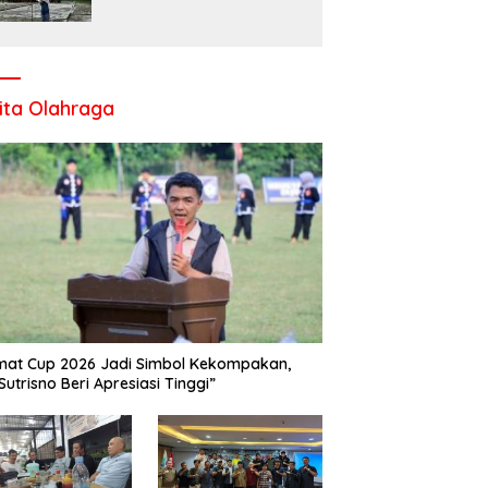
Komitmen UPT SMP Negeri
1 Salo Wujudkan Sekolah
Ramah Anak
ita Olahraga
at Cup 2026 Jadi Simbol Kekompakan,
Sutrisno Beri Apresiasi Tinggi”