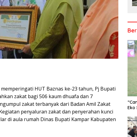
Ber
memperingati HUT Baznas ke-23 tahun, Pj Bupati
r
hkan zakat bagi 506 kaum dhuafa dan 7
“Cam
ngumpul zakat terbanyak dari Badan Amil Zakat
Eko 
Kegiatan penyaluran zakat dan penyerahan kunci
gelar di aula rumah Dinas Bupati Kampar Kabupaten