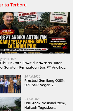
erita Terbaru
Agustus 2026
 Ribu Hektare Sawit di Kawasan Hutan
di Sorotan, Pernyataan Bos PT Andika
rmata Lestari Tuai Reaksi Publik
30 Juli 2026
Prestasi Gemilang O2SN,
UPT SMP Negeri 2
Bangkinang Kota
Harumkan Nama Kampar
di Tingkat Provins
23 Juli 2026
Hari Anak Nasional 2026,
Hafizah Tegaskan