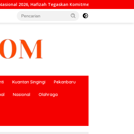
gaskan Komitmen UPT SMP Negeri 1 Salo Wujudkan Sekolah Rama
ti
Kuantan Singingi
Pekanbaru
nal
Nasional
Olahraga