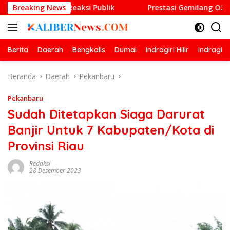
Langsung
ai Reaksi Publik
Breaking News
Prestasi Gemilang O2SN, UPT SMP Ne
ke
konten
Berita
Daerah
Bengkalis
Dumai
Indragiri Hilir
Indragiri
Beranda
Daerah
Pekanbaru
Pekanbaru
Sudah Ditetapkan Siaga Darurat
Banjir Untuk 7 Kabupaten/Kota di
Provinsi Riau
Redaksi
28 Desember 2023