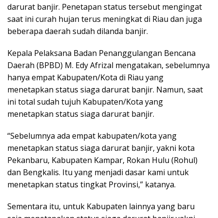
s
b
gr
l
e
darurat banjir. Penetapan status tersebut mengingat
A
o
a
saat ini curah hujan terus meningkat di Riau dan juga
p
o
m
beberapa daerah sudah dilanda banjir.
p
k
Kepala Pelaksana Badan Penanggulangan Bencana
Daerah (BPBD) M. Edy Afrizal mengatakan, sebelumnya
hanya empat Kabupaten/Kota di Riau yang
menetapkan status siaga darurat banjir. Namun, saat
ini total sudah tujuh Kabupaten/Kota yang
menetapkan status siaga darurat banjir.
“Sebelumnya ada empat kabupaten/kota yang
menetapkan status siaga darurat banjir, yakni kota
Pekanbaru, Kabupaten Kampar, Rokan Hulu (Rohul)
dan Bengkalis. Itu yang menjadi dasar kami untuk
menetapkan status tingkat Provinsi,” katanya.
Sementara itu, untuk Kabupaten lainnya yang baru