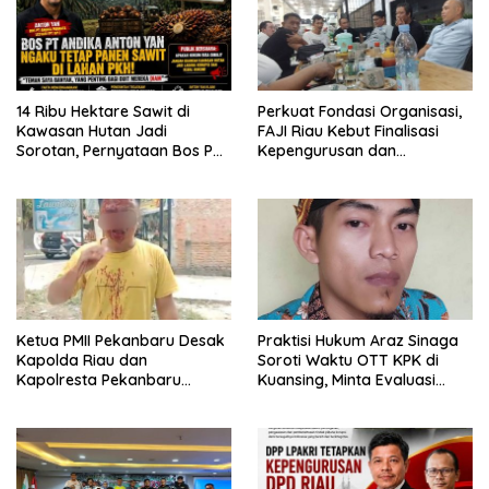
14 Ribu Hektare Sawit di
Perkuat Fondasi Organisasi,
Kawasan Hutan Jadi
FAJI Riau Kebut Finalisasi
Sorotan, Pernyataan Bos PT
Kepengurusan dan
Andika Permata Lestari Tuai
Persiapan Rakerprov
Reaksi Publik
Ketua PMII Pekanbaru Desak
Praktisi Hukum Araz Sinaga
Kapolda Riau dan
Soroti Waktu OTT KPK di
Kapolresta Pekanbaru
Kuansing, Minta Evaluasi
Segera Tangkap Pelaku
Internal
Dugaan Pengeroyokan
Sekretaris PKC PMII Riau