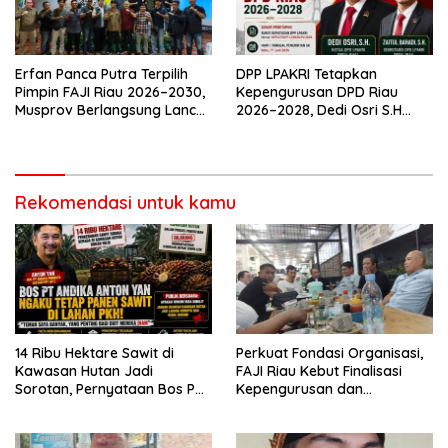
Erfan Panca Putra Terpilih
DPP LPAKRI Tetapkan
Pimpin FAJI Riau 2026–2030,
Kepengurusan DPD Riau
Musprov Berlangsung Lancar
2026–2028, Dedi Osri S.H
dan Demokratis
Siap Bawa Organisasi Lebih
Profesional dan Berintegritas
Rekomendasi untuk kamu
14 Ribu Hektare Sawit di
Perkuat Fondasi Organisasi,
Kawasan Hutan Jadi
FAJI Riau Kebut Finalisasi
Sorotan, Pernyataan Bos PT
Kepengurusan dan
Andika Permata Lestari Tuai
Persiapan Rakerprov
Reaksi Publik