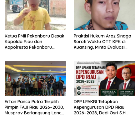
Ketua PMII Pekanbaru Desak
Praktisi Hukum Araz Sinaga
Kapolda Riau dan
Soroti Waktu OTT KPK di
Kapolresta Pekanbaru
Kuansing, Minta Evaluasi
Segera Tangkap Pelaku
Internal
Dugaan Pengeroyokan
Sekretaris PKC PMII Riau
Erfan Panca Putra Terpilih
DPP LPAKRI Tetapkan
Pimpin FAJI Riau 2026–2030,
Kepengurusan DPD Riau
Musprov Berlangsung Lancar
2026–2028, Dedi Osri S.H
dan Demokratis
Siap Bawa Organisasi Lebih
Profesional dan Berintegritas