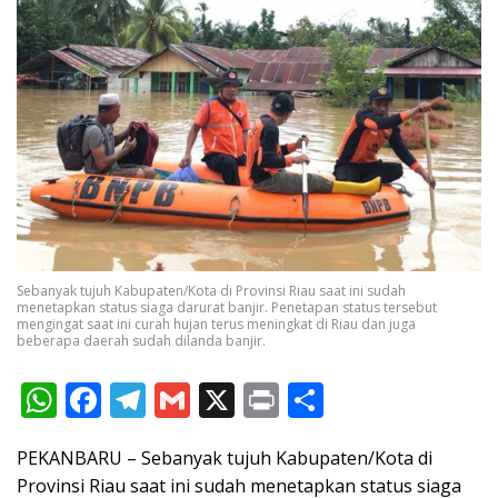
Sebanyak tujuh Kabupaten/Kota di Provinsi Riau saat ini sudah
menetapkan status siaga darurat banjir. Penetapan status tersebut
mengingat saat ini curah hujan terus meningkat di Riau dan juga
beberapa daerah sudah dilanda banjir.
W
F
T
G
X
Pr
S
h
ac
el
m
in
h
PEKANBARU – Sebanyak tujuh Kabupaten/Kota di
at
e
e
ai
t
ar
Provinsi Riau saat ini sudah menetapkan status siaga